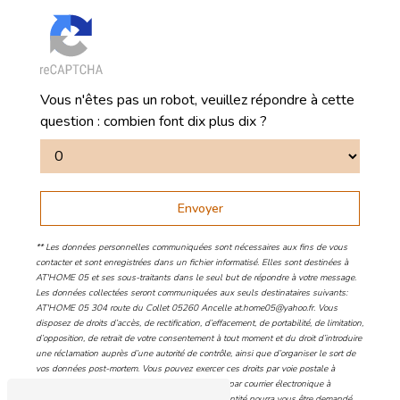
Vous n'êtes pas un robot, veuillez répondre à cette
question : combien font dix plus dix ?
Envoyer
** Les données personnelles communiquées sont nécessaires aux fins de vous
contacter et sont enregistrées dans un fichier informatisé. Elles sont destinées à
AT'HOME 05 et ses sous-traitants dans le seul but de répondre à votre message.
Les données collectées seront communiquées aux seuls destinataires suivants:
AT'HOME 05 304 route du Collet 05260 Ancelle at.home05@yahoo.fr. Vous
disposez de droits d’accès, de rectification, d’effacement, de portabilité, de limitation,
d’opposition, de retrait de votre consentement à tout moment et du droit d’introduire
une réclamation auprès d’une autorité de contrôle, ainsi que d’organiser le sort de
vos données post-mortem. Vous pouvez exercer ces droits par voie postale à
l'adresse 304 route du Collet 05260 Ancelle ou par courrier électronique à
l'adresse at.home05@yahoo.fr. Un justificatif d'identité pourra vous être demandé.