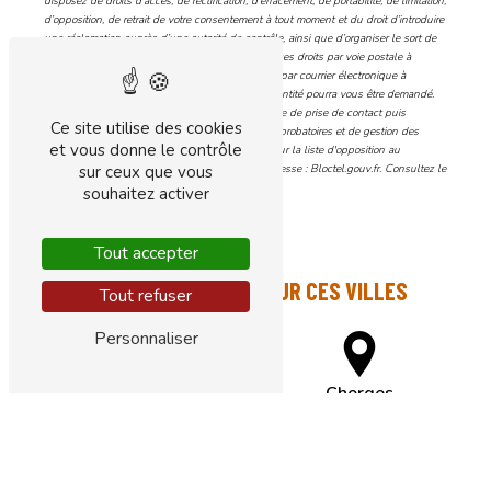
disposez de droits d’accès, de rectification, d’effacement, de portabilité, de limitation,
d’opposition, de retrait de votre consentement à tout moment et du droit d’introduire
une réclamation auprès d’une autorité de contrôle, ainsi que d’organiser le sort de
vos données post-mortem. Vous pouvez exercer ces droits par voie postale à
l'adresse 304 route du Collet 05260 Ancelle ou par courrier électronique à
l'adresse at.home05@yahoo.fr. Un justificatif d'identité pourra vous être demandé.
Nous conservons vos données pendant la période de prise de contact puis
Ce site utilise des cookies
pendant la durée de prescription légale aux fins probatoires et de gestion des
et vous donne le contrôle
contentieux. Vous avez le droit de vous inscrire sur la liste d'opposition au
démarchage téléphonique, disponible à cette adresse :
Bloctel.gouv.fr
. Consultez le
sur ceux que vous
site cnil.fr pour plus d’informations sur vos droits.
souhaitez activer
Tout accepter
NOUS INTERVENONS SUR CES VILLES
Tout refuser
Personnaliser
Serre Chevalier
Chorges