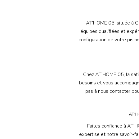
AT'HOME 05, située à Cho
équipes qualifiées et expér
configuration de votre pisci
Chez AT'HOME 05, la satis
besoins et vous accompagner 
pas à nous contacter pou
AT'H
Faites confiance à AT'H
expertise et notre savoir-fa